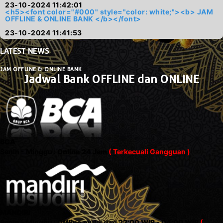
23-10-2024 11:42:01
<h5><font color="#000" style="color: white;"><b> JAM
OFFLINE & ONLINE BANK </b></font>
23-10-2024 11:41:53
LATEST
NEWS
JAM OFFLINE & ONLINE BANK
Jadwal Bank OFFLINE dan ONLINE
BCA
Senin - Minggu :
Online 24 Jam
( Terkecuali Gangguan )
MANDIRI
Senin - Minggu :
Offline mulai dari 23:00 WIB - 04:00 WIB
(